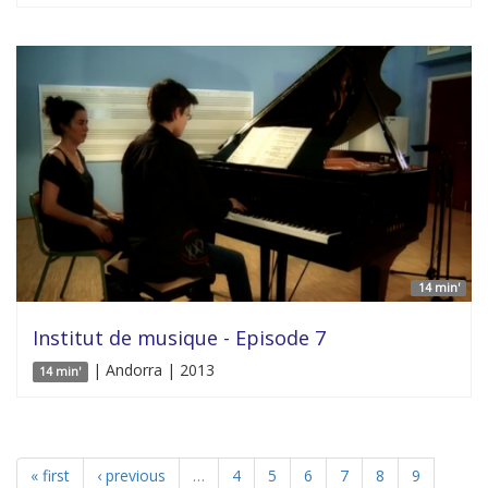
14 min'
Institut de musique - Episode 7
| Andorra | 2013
14 min'
« first
‹ previous
…
4
5
6
7
8
9