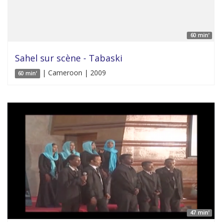
60 min'
Sahel sur scène - Tabaski
| Cameroon | 2009
60 min'
47 min'