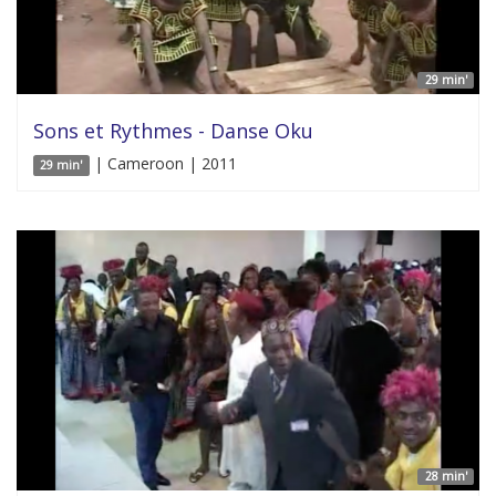
29 min'
Sons et Rythmes - Danse Oku
| Cameroon | 2011
29 min'
28 min'