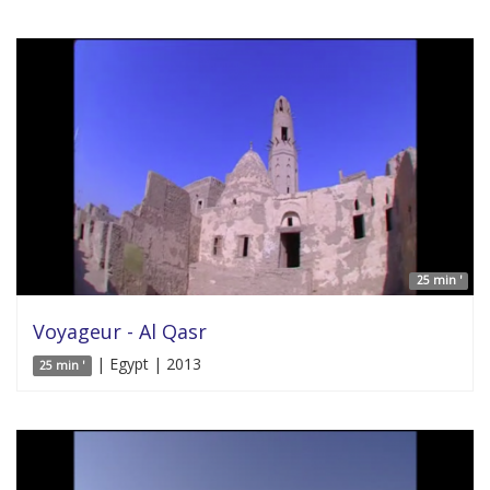
25 min '
Voyageur - Al Qasr
| Egypt | 2013
25 min '