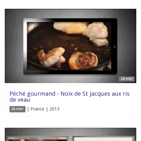
26 min'
Péché gourmand - Noix de St Jacques aux ris
de veau
| France | 2013
26 min'