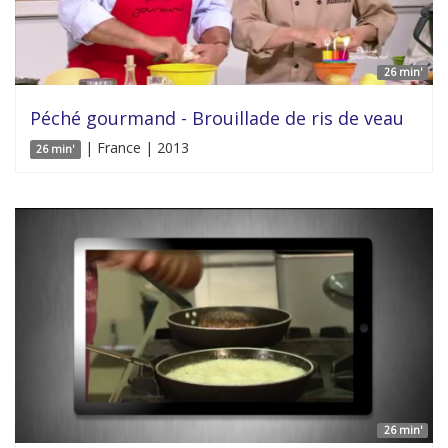
26 min'
Péché gourmand - Brouillade de ris de veau
| France | 2013
26 min'
26 min'