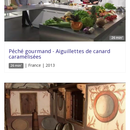
26 min'
Péché gourmand - Aiguillettes de canard
caramélisées
| France | 2013
26 min'