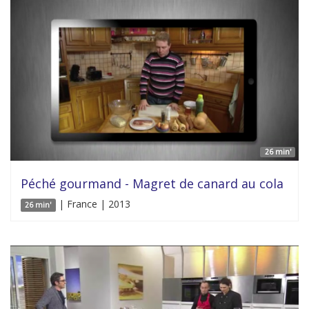
26 min'
Péché gourmand - Magret de canard au cola
| France | 2013
26 min'