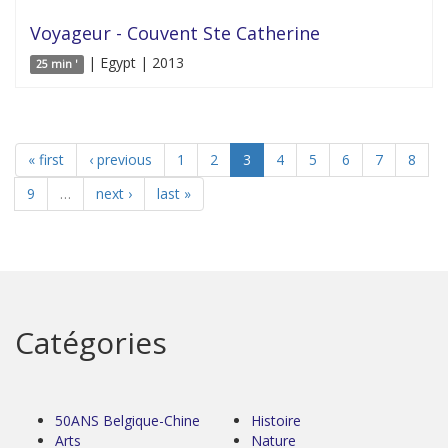
Voyageur - Couvent Ste Catherine
| Egypt | 2013
25 min '
« first
‹ previous
1
2
3
4
5
6
7
8
9
…
next ›
last »
Catégories
50ANS Belgique-Chine
Histoire
Arts
Nature