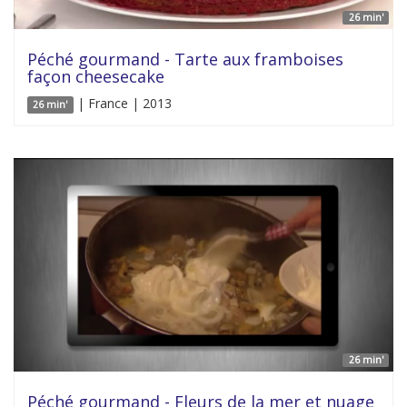
26 min'
Péché gourmand - Tarte aux framboises
façon cheesecake
| France | 2013
26 min'
26 min'
Péché gourmand - Fleurs de la mer et nuage