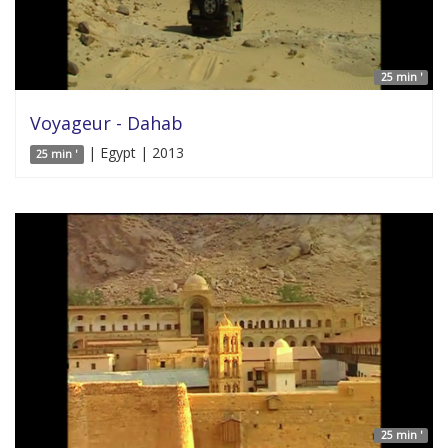
25 min '
Voyageur - Dahab
| Egypt | 2013
25 min '
25 min '