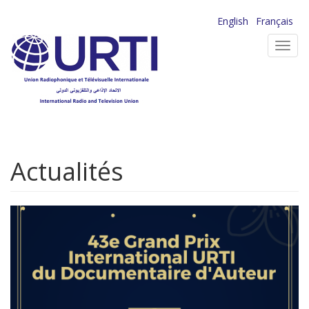
Aller
English
Français
au
Toggl
contenu
navig
principal
Actualités