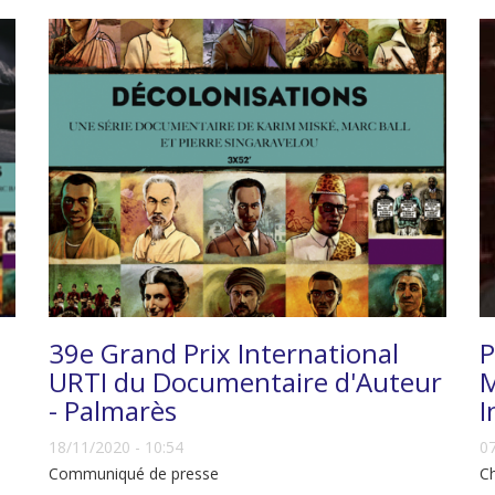
39e Grand Prix International
P
URTI du Documentaire d'Auteur
M
- Palmarès
I
18/11/2020 - 10:54
07
Communiqué de presse
Ch