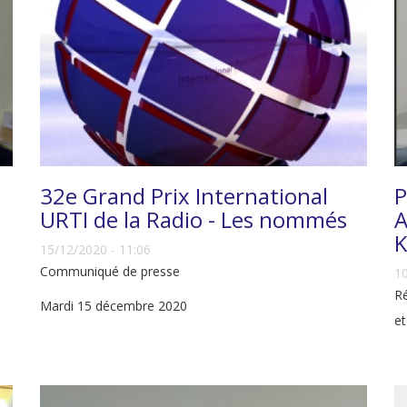
32e Grand Prix International
P
URTI de la Radio - Les nommés
A
K
15/12/2020 - 11:06
Communiqué de presse
10
Ré
Mardi 15 décembre 2020
e