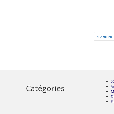
« premier
5
Catégories
Ar
M
D
Fi