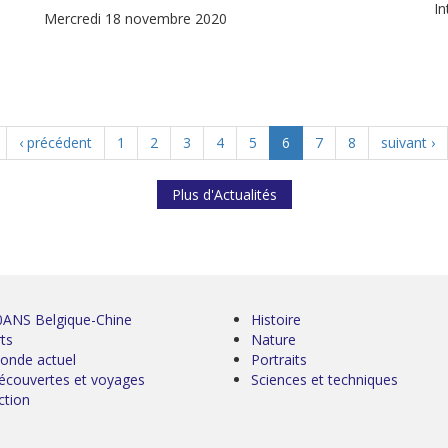
In
Mercredi 18 novembre 2020
‹ précédent
1
2
3
4
5
6
7
8
suivant ›
Plus d'Actualités
0ANS Belgique-Chine
Histoire
ts
Nature
onde actuel
Portraits
écouvertes et voyages
Sciences et techniques
ction