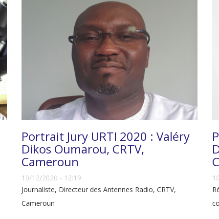
Portrait Jury URTI 2020 : Valéry
P
Dikos Oumarou, CRTV,
D
Cameroun
C
10/12/2020 - 12:19
10
Journaliste, Directeur des Antennes Radio, CRTV,
Ré
Cameroun
c