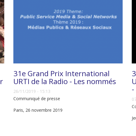
31e Grand Prix International
3
r
URTI de la Radio - Les nommés
U
-
26/11/2019 - 15:13
Communiqué de presse
07
C
Paris, 26 novembre 2019
J