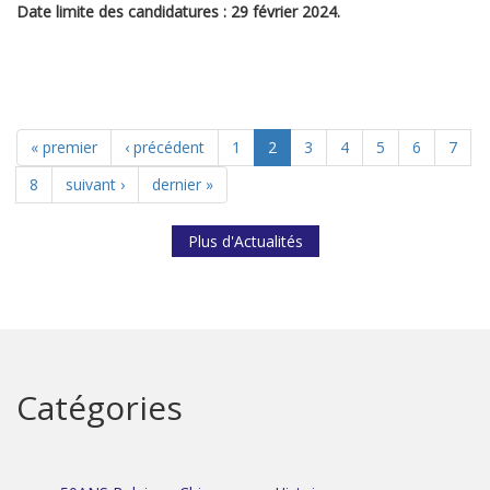
Date limite des candidatures : 29 février 2024.
« premier
‹ précédent
1
2
3
4
5
6
7
8
suivant ›
dernier »
Plus d'Actualités
Catégories