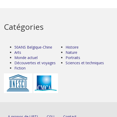
Catégories
50ANS Belgique-Chine
Histoire
Arts
Nature
Monde actuel
Portraits
Découvertes et voyages
Sciences et techniques
Fiction
A propos de URTI
CGU
Contact