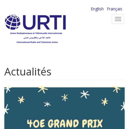
Aller
English
Français
au
Toggl
contenu
navig
principal
Actualités