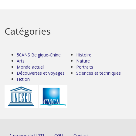
Catégories
50ANS Belgique-Chine
Histoire
Arts
Nature
Monde actuel
Portraits
Découvertes et voyages
Sciences et techniques
Fiction
A propos de URTI
CGU
Contact