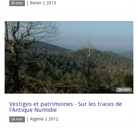
| Benin | 2013
23 min'
26 min'
Vestiges et patrimoines - Sur les traces de
l'Antique Numidie
| Algeria | 2012
26 min'