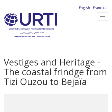
Aller
English
Français
au
Toggl
contenu
navig
principal
Vestiges and Heritage -
The coastal frindge from
Tizi Ouzou to Bejaïa