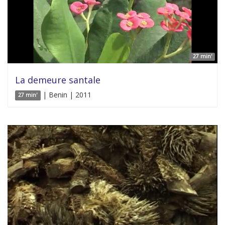
27 min'
La demeure santale
| Benin | 2011
27 min'