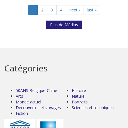
1
2
3
4
next ›
last »
Plus de Médias
Catégories
50ANS Belgique-Chine
Histoire
Arts
Nature
Monde actuel
Portraits
Découvertes et voyages
Sciences et techniques
Fiction