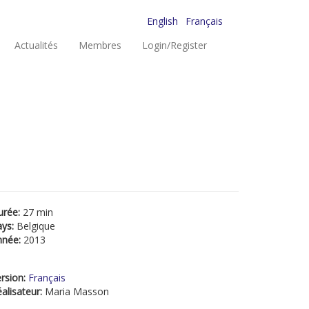
English
Français
Actualités
Membres
Login/Register
urée:
27 min
ays:
Belgique
nnée:
2013
rsion:
Français
alisateur:
Maria Masson