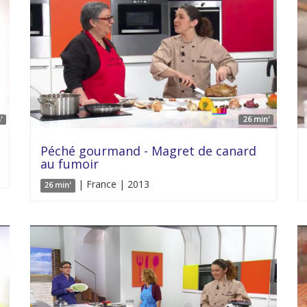
'
26 min'
Péché gourmand - Magret de canard
au fumoir
| France | 2013
26 min'