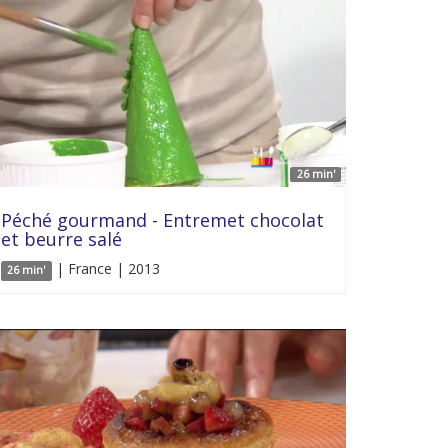
26 min'
Péché gourmand - Entremet chocolat
et beurre salé
| France | 2013
26 min'