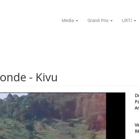
Media
Grand Prix
URTI
onde - Kivu
D
P
A
Ve
Ré