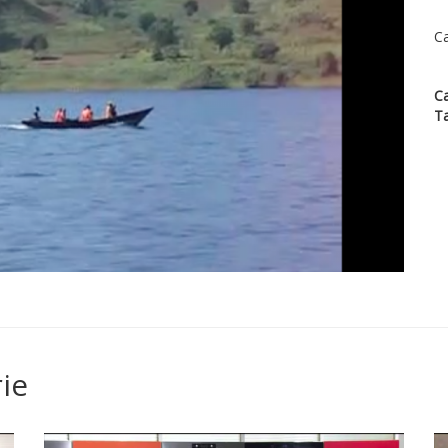
Ca
Ca
T
ie