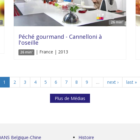
'
26 min'
Péché gourmand - Cannelloni à
l'oseille
| France | 2013
26 min'
1
2
3
4
5
6
7
8
9
…
next ›
last »
Plus de Médias
0ANS Belgique-Chine
Histoire