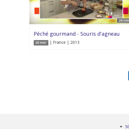
26 min
Péché gourmand - Souris d'agneau
| France | 2013
26 min'
5