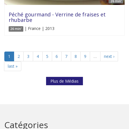
26 min'
Péché gourmand - Verrine de fraises et
rhubarbe
| France | 2013
26 min'
1
2
3
4
5
6
7
8
9
…
next ›
last »
Plus de Médias
Catégories