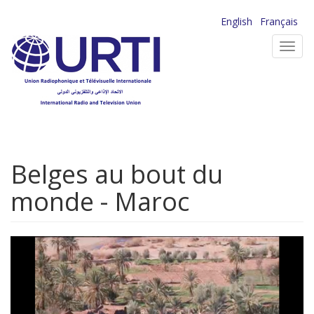
Aller
English
Français
au
Toggl
contenu
navig
principal
Belges au bout du
monde - Maroc