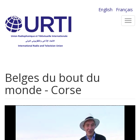
Aller
English
Français
au
Toggl
contenu
navig
principal
Belges du bout du
monde - Corse