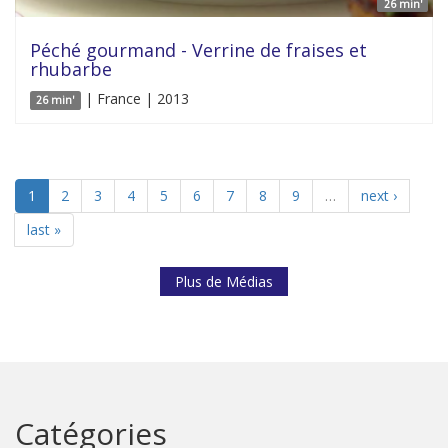
26 min'
Péché gourmand - Verrine de fraises et
rhubarbe
| France | 2013
26 min'
1
2
3
4
5
6
7
8
9
…
next ›
last »
Plus de Médias
Catégories