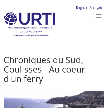
Aller
English
Français
au
Toggl
contenu
navig
principal
Chroniques du Sud,
Coulisses - Au coeur
d'un ferry