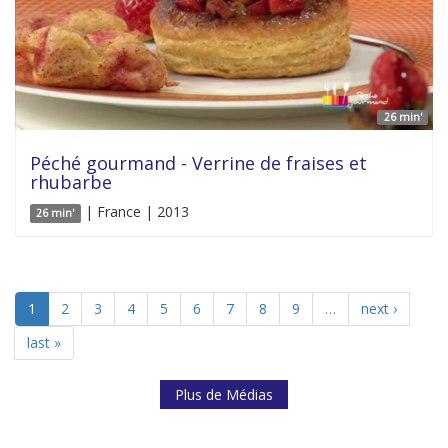
26 min'
Péché gourmand - Verrine de fraises et
rhubarbe
| France | 2013
26 min'
1
2
3
4
5
6
7
8
9
…
next ›
last »
Plus de Médias