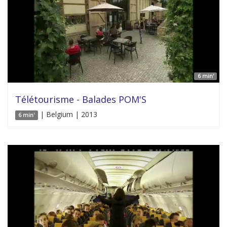
6 min'
Télétourisme - Balades POM'S
| Belgium | 2013
6 min'