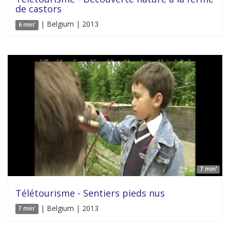
de castors
| Belgium | 2013
6 min'
7 min'
Télétourisme - Sentiers pieds nus
| Belgium | 2013
7 min'