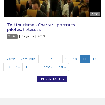
7 min'
Télétourisme - Charter : portraits
pilotes/hôtesses
| Belgium | 2013
7 min'
« first
‹ previous
…
7
8
9
10
11
12
13
14
15
…
next ›
last »
Plus de Médias