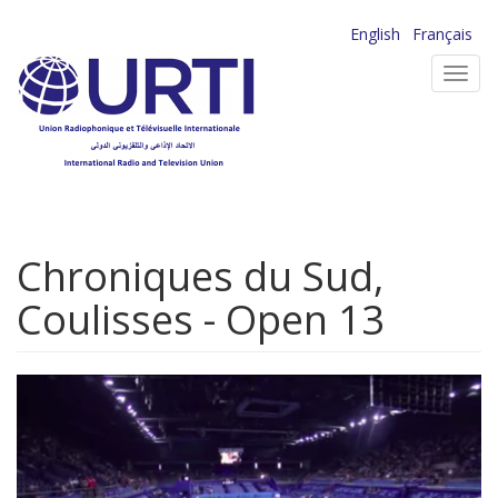
Aller
English
Français
au
Toggl
contenu
navig
principal
Chroniques du Sud,
Coulisses - Open 13