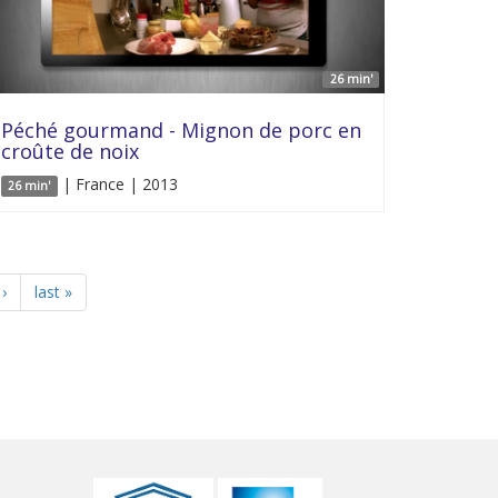
26 min'
Péché gourmand - Mignon de porc en
croûte de noix
| France | 2013
26 min'
›
last »