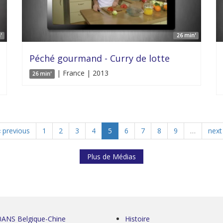
'
26 min'
Péché gourmand - Curry de lotte
| France | 2013
26 min'
‹ previous
1
2
3
4
5
6
7
8
9
…
next 
Plus de Médias
0ANS Belgique-Chine
Histoire