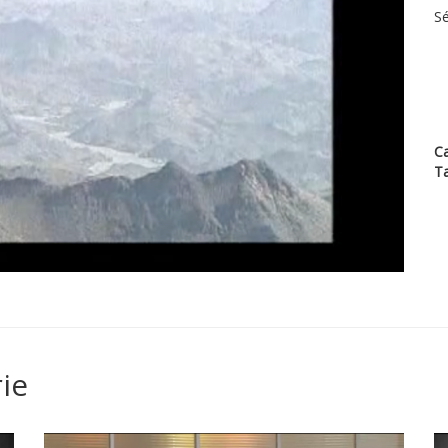
Sé
Ca
T
ie