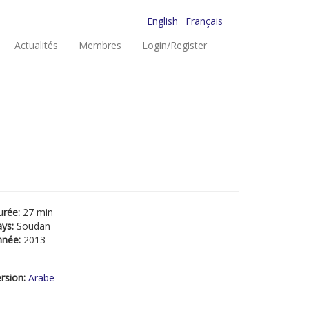
English
Français
Actualités
Membres
Login/Register
urée:
27 min
ays:
Soudan
nnée:
2013
rsion:
Arabe