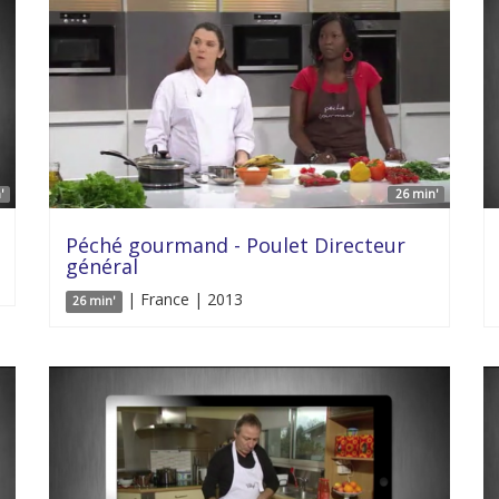
'
26 min'
Péché gourmand - Poulet Directeur
général
| France | 2013
26 min'