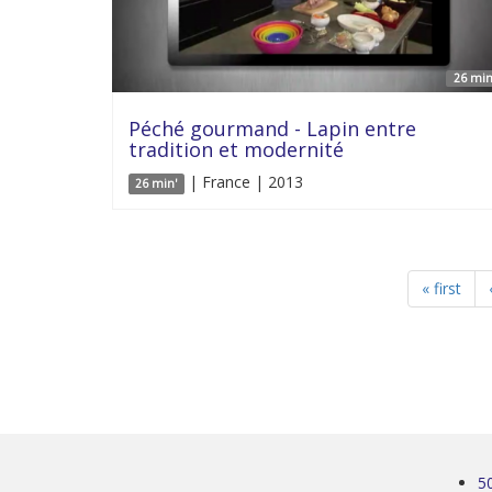
26 min
Péché gourmand - Lapin entre
tradition et modernité
| France | 2013
26 min'
« first
5