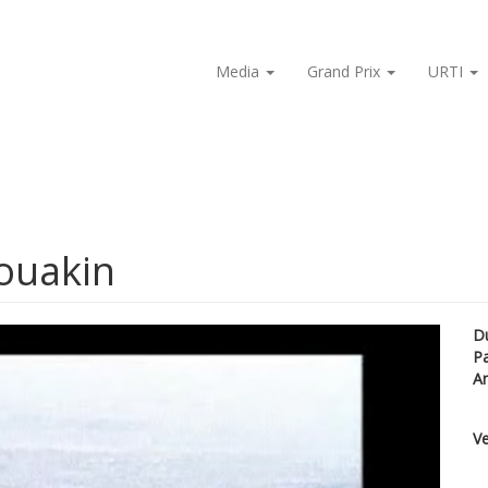
Media
Grand Prix
URTI
Souakin
D
P
A
Ve