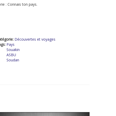
rie : Connais ton pays.
tégorie:
Découvertes et voyages
ags:
Pays
Souakin
ASBU
Soudan