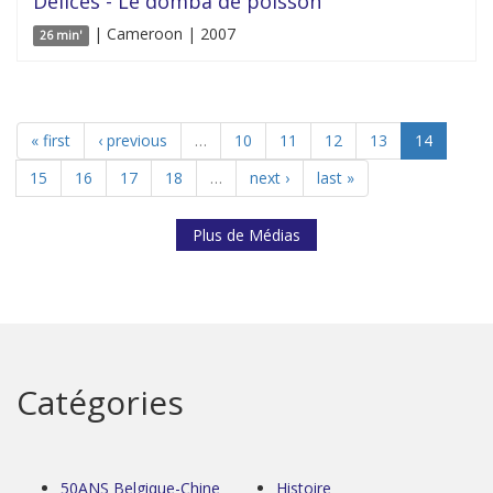
Délices - Le domba de poisson
| Cameroon | 2007
26 min'
« first
‹ previous
…
10
11
12
13
14
15
16
17
18
…
next ›
last »
Plus de Médias
Catégories
50ANS Belgique-Chine
Histoire