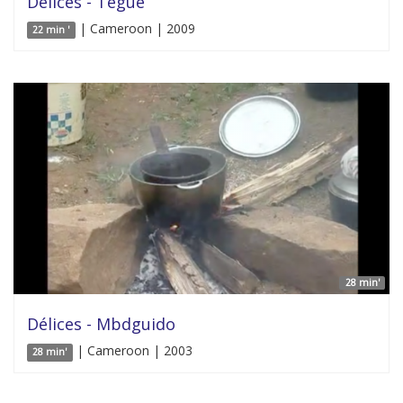
Délices - Tegue
| Cameroon | 2009
22 min '
28 min'
Délices - Mbdguido
| Cameroon | 2003
28 min'