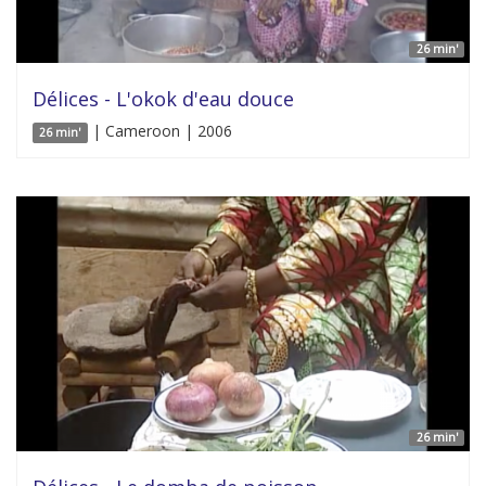
26 min'
Délices - L'okok d'eau douce
| Cameroon | 2006
26 min'
26 min'