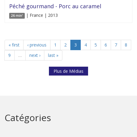
Péché gourmand - Porc au caramel
| France | 2013
26 min'
« first
‹ previous
1
2
3
4
5
6
7
8
9
…
next ›
last »
Plus de Médias
Catégories