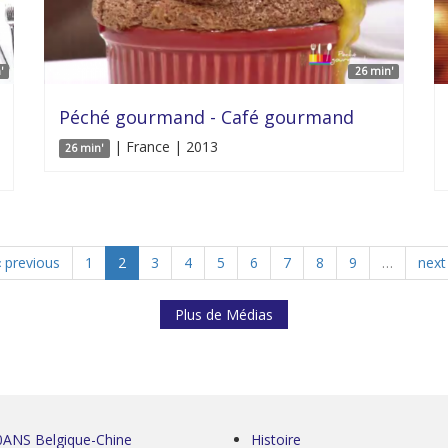
'
26 min'
Péché gourmand - Café gourmand
| France | 2013
26 min'
‹ previous
1
2
3
4
5
6
7
8
9
…
next 
Plus de Médias
0ANS Belgique-Chine
Histoire