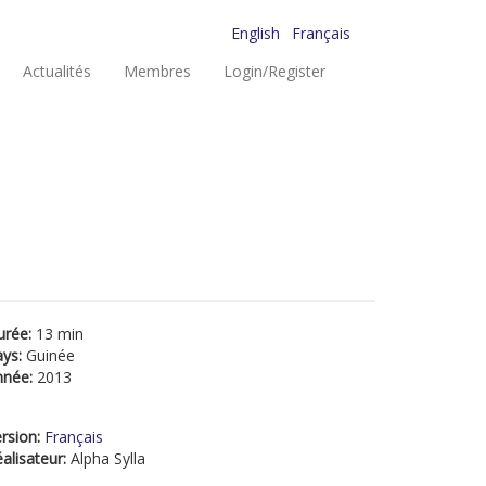
English
Français
Actualités
Membres
Login/Register
urée:
13 min
ays:
Guinée
nnée:
2013
rsion:
Français
alisateur:
Alpha Sylla