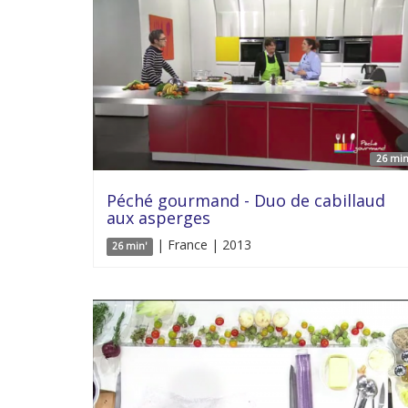
26 min
Péché gourmand - Duo de cabillaud
aux asperges
| France | 2013
26 min'