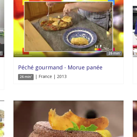
'
26 min'
Péché gourmand - Morue panée
| France | 2013
26 min'