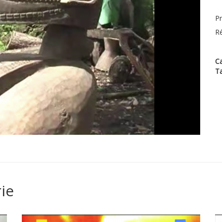
Pr
Ré
Ca
T
ie