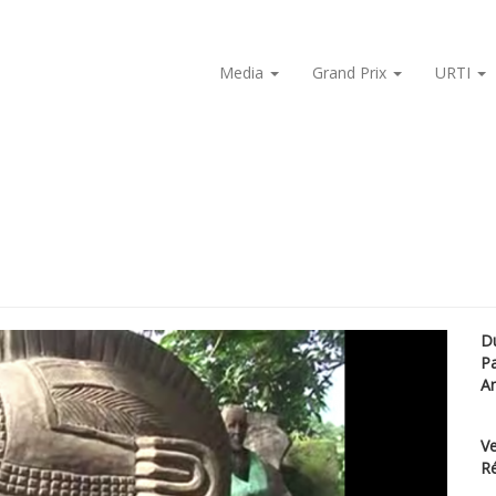
Media
Grand Prix
URTI
D
P
A
Ve
Ré