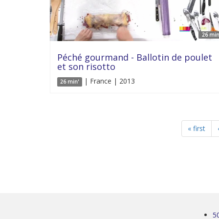
26 min
Péché gourmand - Ballotin de poulet
et son risotto
| France | 2013
26 min'
« first
5