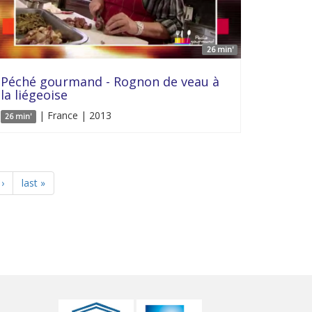
26 min'
Péché gourmand - Rognon de veau à
la liégeoise
| France | 2013
26 min'
›
last »