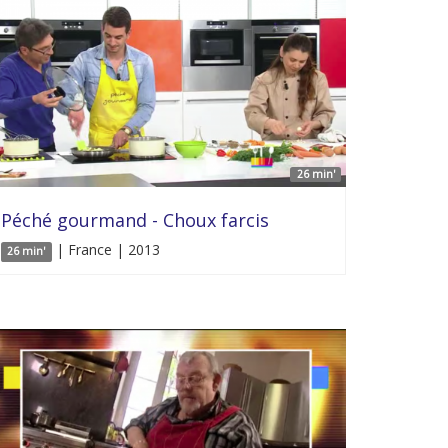
26 min'
Péché gourmand - Choux farcis
| France | 2013
26 min'