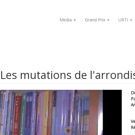
Media
Grand Prix
URTI
- Les mutations de l'arron
D
P
A
Ve
Ré