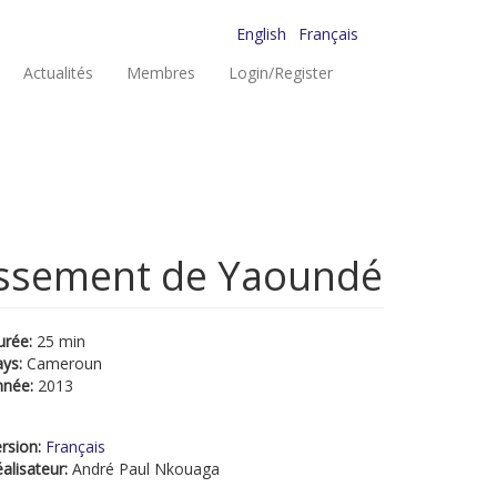
English
Français
Actualités
Membres
Login/Register
dissement de Yaoundé
urée:
25 min
ays:
Cameroun
nnée:
2013
rsion:
Français
alisateur:
André Paul Nkouaga