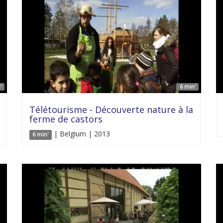
'
6 min'
Télétourisme - Découverte nature à la
ferme de castors
| Belgium | 2013
6 min'