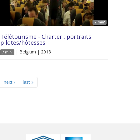
7 min'
Télétourisme - Charter : portraits
pilotes/hôtesses
| Belgium | 2013
7 min'
next ›
last »