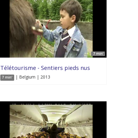
7 min'
Télétourisme - Sentiers pieds nus
| Belgium | 2013
7 min'