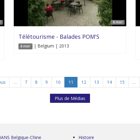
'
6 min'
Télétourisme - Balades POM'S
| Belgium | 2013
6 min'
ous
…
7
8
9
10
11
12
13
14
15
…
Plus de Médias
0ANS Belgique-Chine
Histoire