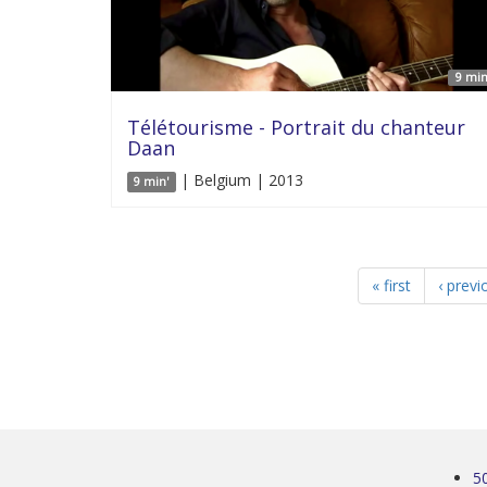
9 min
Télétourisme - Portrait du chanteur
Daan
| Belgium | 2013
9 min'
« first
‹ previ
5