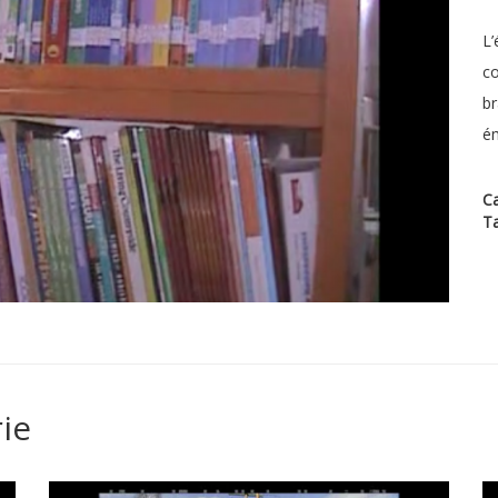
L’
co
br
ém
Ca
T
ie