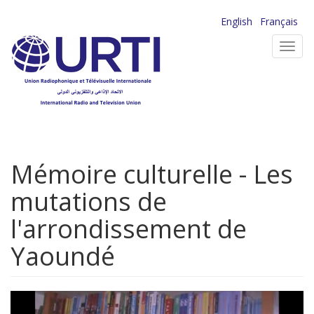
Aller
English
Français
au
Toggl
contenu
navig
principal
Mémoire culturelle - Les
mutations de
l'arrondissement de
Yaoundé