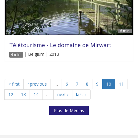
6 min'
Télétourisme - Le domaine de Mirwart
| Belgium | 2013
6 min'
« first
‹ previous
…
6
7
8
9
10
11
12
13
14
…
next ›
last »
Plus de Médias