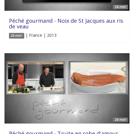
26 min'
Péché gourmand - Noix de St Jacques aux ris
de veau
| France | 2013
26 min'
26 min'
Péché gourmand - Truite en robe d'amour