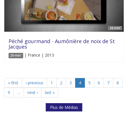
26 min'
Péché gourmand - Aumônière de noix de St
Jacques
| France | 2013
26 min'
« first
‹ previous
1
2
3
4
5
6
7
8
9
…
next ›
last »
Plus de Médias