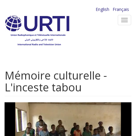
Aller
English
Français
au
Toggl
contenu
navig
principal
Mémoire culturelle -
L'inceste tabou