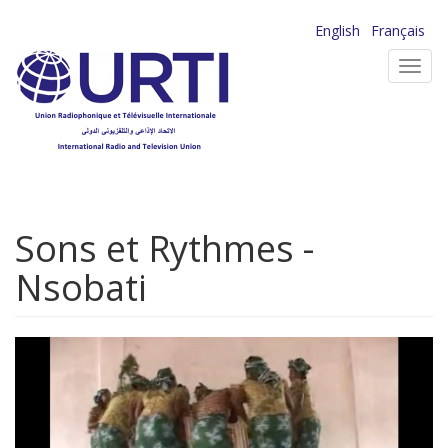
Aller
English
Français
au
Toggl
contenu
navig
principal
Sons et Rythmes -
Nsobati