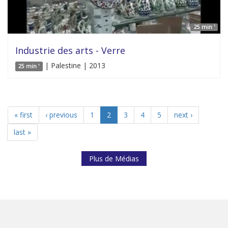
25 min '
Industrie des arts - Verre
| Palestine | 2013
25 min '
« first
‹ previous
1
2
3
4
5
next ›
last »
Plus de Médias