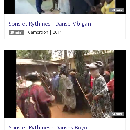
28 min'
Sons et Rythmes - Danse Mbigan
| Cameroon | 2011
28 min'
34 min'
Sons et Rythmes - Danses Boyo