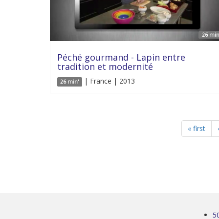
26 min
Péché gourmand - Lapin entre
tradition et modernité
| France | 2013
26 min'
« first
5