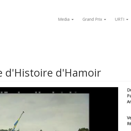
Media
Grand Prix
URTI
e d'Histoire d'Hamoir
D
P
A
Ve
Ré