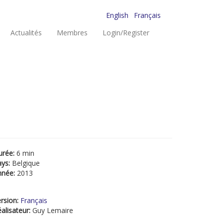
English
Français
Actualités
Membres
Login/Register
urée:
6 min
ays:
Belgique
nnée:
2013
rsion:
Français
alisateur:
Guy Lemaire