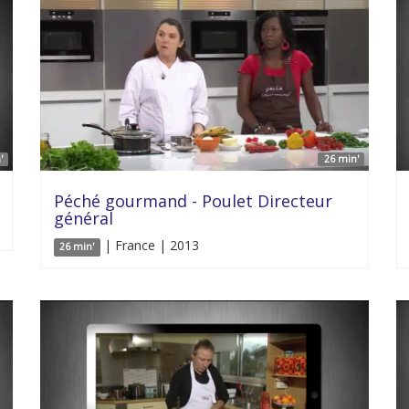
'
26 min'
Péché gourmand - Poulet Directeur
général
| France | 2013
26 min'