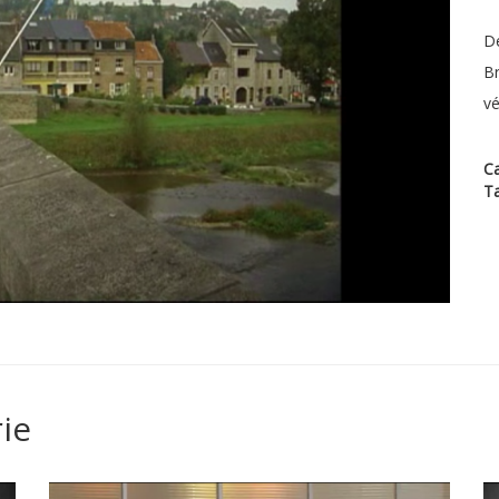
Dé
Br
vé
Ca
T
ie