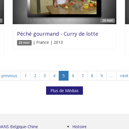
'
26 min'
Péché gourmand - Curry de lotte
| France | 2013
26 min'
‹ previous
1
2
3
4
5
6
7
8
9
…
next 
Plus de Médias
0ANS Belgique-Chine
Histoire