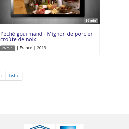
26 min'
Péché gourmand - Mignon de porc en
croûte de noix
| France | 2013
26 min'
›
last »