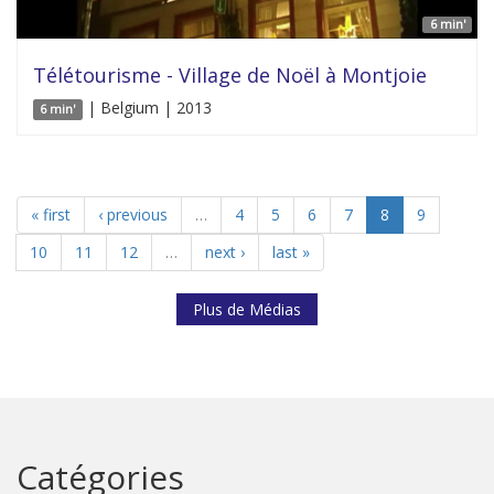
6 min'
Télétourisme - Village de Noël à Montjoie
| Belgium | 2013
6 min'
« first
‹ previous
…
4
5
6
7
8
9
10
11
12
…
next ›
last »
Plus de Médias
Catégories