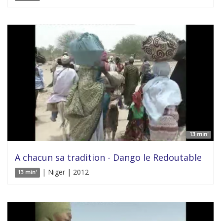
13 min'
A chacun sa tradition - Dango le Redoutable
| Niger | 2012
13 min'