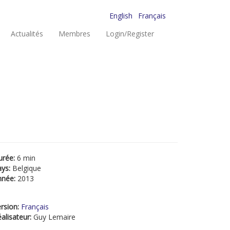
English
Français
Actualités
Membres
Login/Register
urée:
6 min
ays:
Belgique
nnée:
2013
rsion:
Français
alisateur:
Guy Lemaire