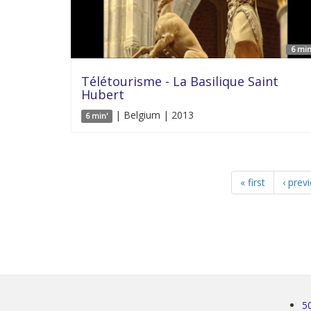
6 min
Télétourisme - La Basilique Saint
Hubert
| Belgium | 2013
6 min'
« first
‹ prev
5