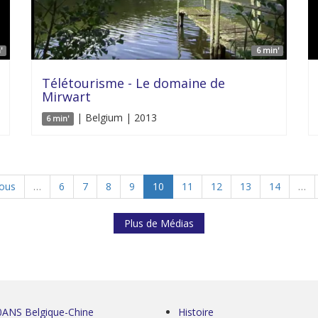
'
6 min'
Télétourisme - Le domaine de
Mirwart
| Belgium | 2013
6 min'
ious
…
6
7
8
9
10
11
12
13
14
…
Plus de Médias
0ANS Belgique-Chine
Histoire