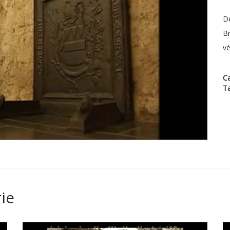
Dé
Br
vé
Ca
T
ie