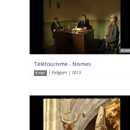
8 min
Télétourisme - Nismes
| Belgium | 2013
8 min'