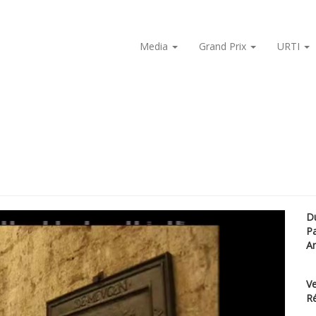
Media
Grand Prix
URTI
D
P
A
Ve
Ré