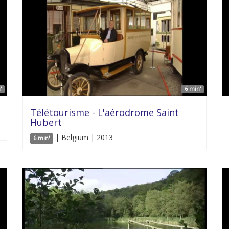
'
6 min'
Télétourisme - L'aérodrome Saint
Hubert
| Belgium | 2013
6 min'