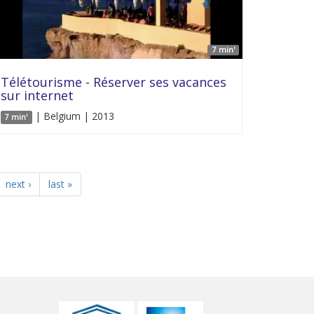
7 min'
Télétourisme - Réserver ses vacances
sur internet
| Belgium | 2013
7 min'
next ›
last »