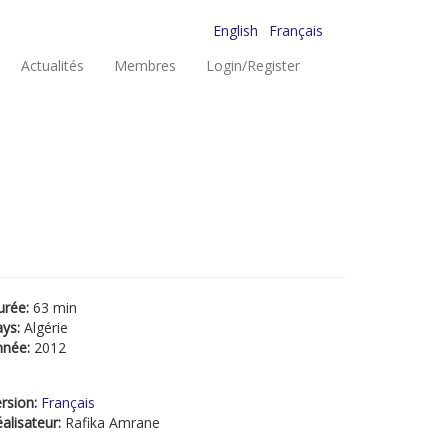
English
Français
Actualités
Membres
Login/Register
urée:
63 min
ays:
Algérie
nnée:
2012
rsion:
Français
alisateur:
Rafika Amrane