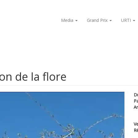
Media
Grand Prix
URTI
on de la flore
D
P
A
Ve
Ré