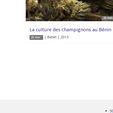
25 min 
La culture des champignons au Bénin
| Benin | 2013
25 min '
5