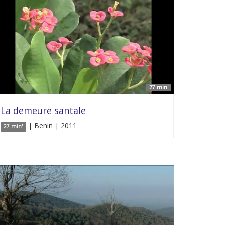
27 min'
La demeure santale
| Benin | 2011
27 min'