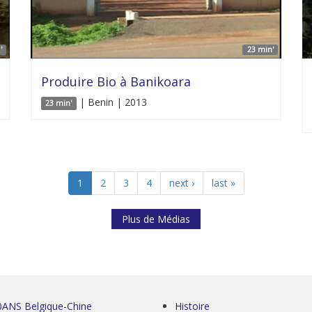
'
23 min'
Produire Bio à Banikoara
| Benin | 2013
23 min'
1
2
3
4
next ›
last »
Plus de Médias
0ANS Belgique-Chine
Histoire