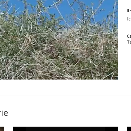
Il
l’
Ca
T
ie