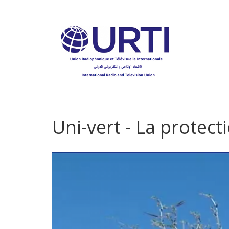
Aller
au
contenu
principal
Uni-vert - La protecti