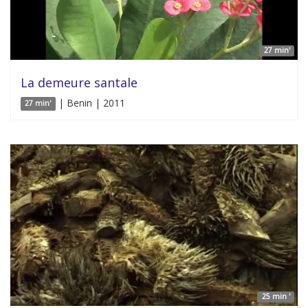
27 min'
La demeure santale
| Benin | 2011
27 min'
25 min '