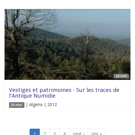
26 min'
Vestiges et patrimoines - Sur les traces de
l'Antique Numidie
| Algeria | 2012
26 min'
1
2
3
4
next ›
last »