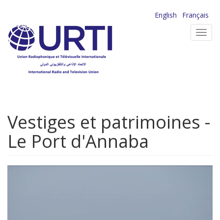
Aller
English
Français
au
Toggl
contenu
navig
principal
Vestiges et patrimoines -
Le Port d'Annaba