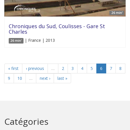
26 min'
Chroniques du Sud, Coulisses - Gare St
Charles
| France | 2013
26 min'
« first
‹ previous
…
2
3
4
5
6
7
8
9
10
…
next ›
last »
Catégories