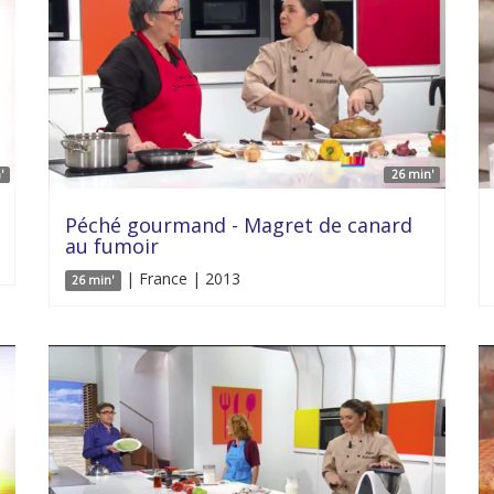
'
26 min'
Péché gourmand - Magret de canard
au fumoir
| France | 2013
26 min'