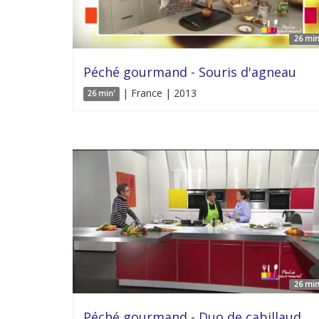
26 min
Péché gourmand - Souris d'agneau
| France | 2013
26 min'
26 min
Péché gourmand - Duo de cabillaud