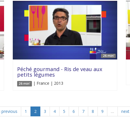
'
26 min'
Péché gourmand - Ris de veau aux
petits légumes
| France | 2013
26 min'
‹ previous
1
2
3
4
5
6
7
8
9
…
next 