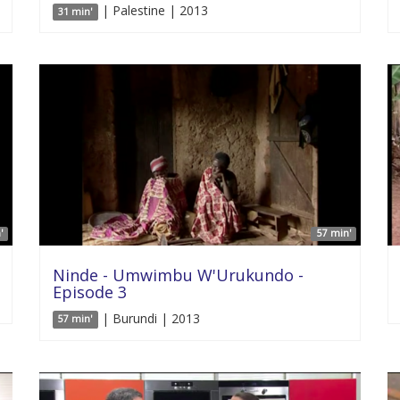
| Palestine | 2013
31 min'
'
57 min'
Ninde - Umwimbu W'Urukundo -
Episode 3
| Burundi | 2013
57 min'