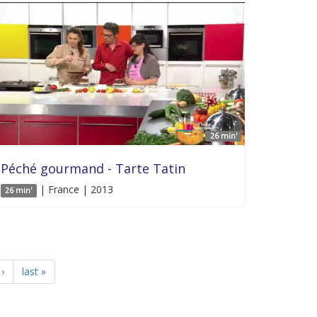
26 min'
Péché gourmand - Tarte Tatin
| France | 2013
26 min'
›
last »