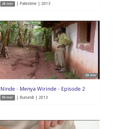
| Palestine | 2013
28 min'
59 min'
Ninde - Menya Wirinde - Episode 2
| Burundi | 2013
59 min'