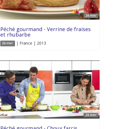
26 min'
Péché gourmand - Verrine de fraises
et rhubarbe
| France | 2013
26 min'
26 min'
Péché gourmand - Choux farcis