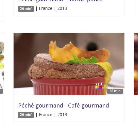
| France | 2013
26 min'
'
26 min'
Péché gourmand - Café gourmand
| France | 2013
26 min'