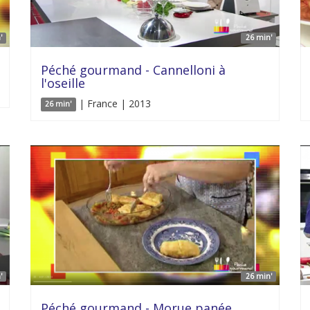
'
26 min'
Péché gourmand - Cannelloni à
l'oseille
| France | 2013
26 min'
'
26 min'
Péché gourmand - Morue panée