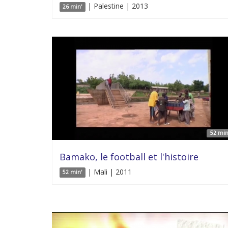
| Palestine | 2013
26 min'
52 min
Bamako, le football et l'histoire
| Mali | 2011
52 min'