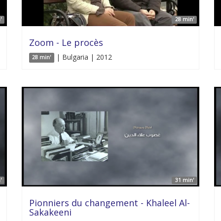
'
28 min'
Zoom - Le procès
| Bulgaria | 2012
28 min'
'
31 min'
Pionniers du changement - Khaleel Al-
Sakakeeni