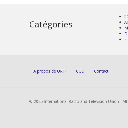
5
Catégories
Ar
M
D
Fi
A propos de URTI
CGU
Contact
© 2025 International Radio and Television Union - Al