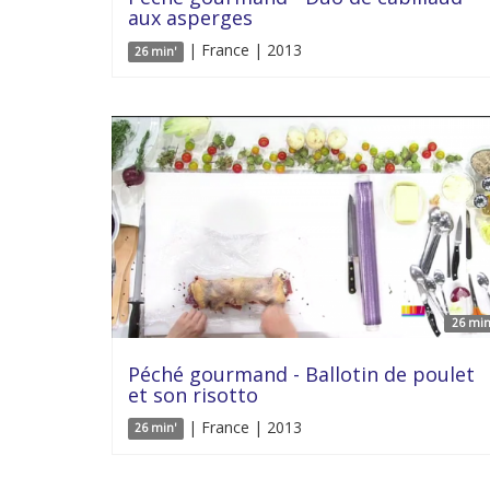
aux asperges
| France | 2013
26 min'
26 min
Péché gourmand - Ballotin de poulet
et son risotto
| France | 2013
26 min'