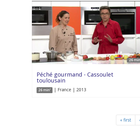
26 min
Péché gourmand - Cassoulet
toulousain
| France | 2013
26 min'
« first