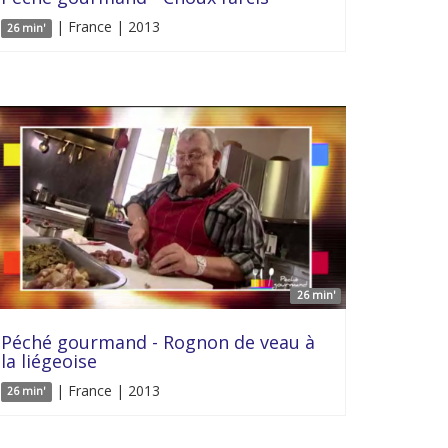
| France | 2013
26 min'
26 min'
Péché gourmand - Rognon de veau à
la liégeoise
| France | 2013
26 min'