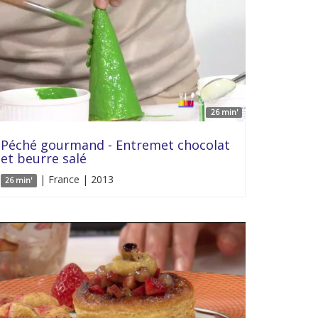
26 min'
Péché gourmand - Entremet chocolat
et beurre salé
| France | 2013
26 min'