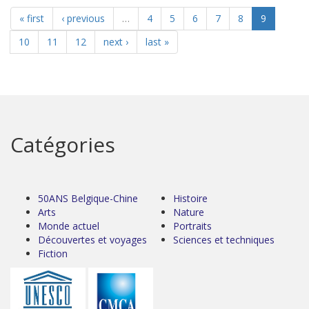
« first
‹ previous
…
4
5
6
7
8
9
10
11
12
next ›
last »
Catégories
50ANS Belgique-Chine
Histoire
Arts
Nature
Monde actuel
Portraits
Découvertes et voyages
Sciences et techniques
Fiction