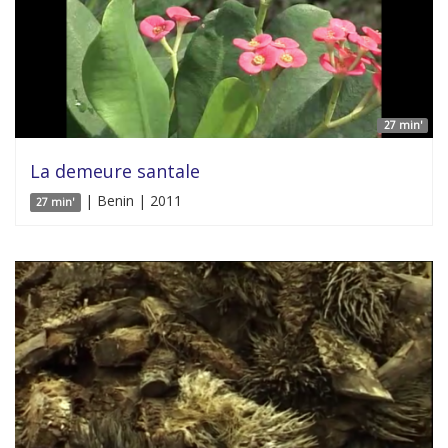
27 min'
La demeure santale
| Benin | 2011
27 min'