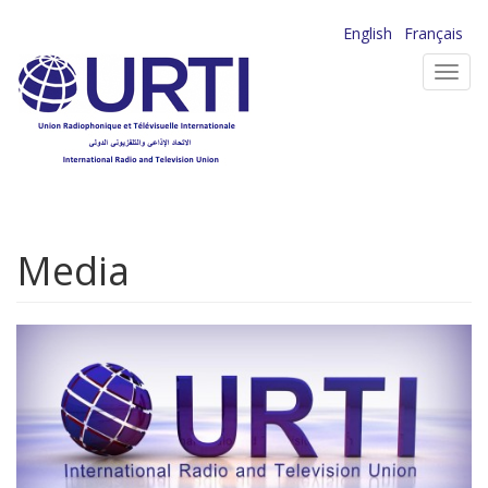
Aller
English
Français
au
Toggl
contenu
navig
principal
Media