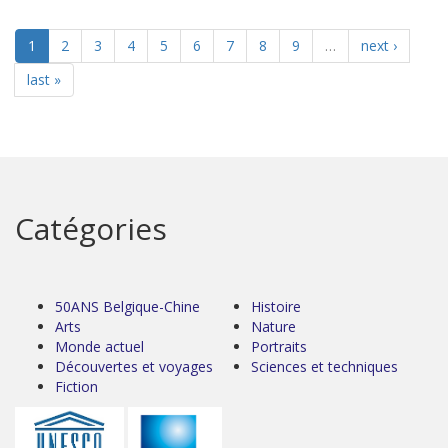
1
2
3
4
5
6
7
8
9
…
next ›
last »
Catégories
50ANS Belgique-Chine
Histoire
Arts
Nature
Monde actuel
Portraits
Découvertes et voyages
Sciences et techniques
Fiction