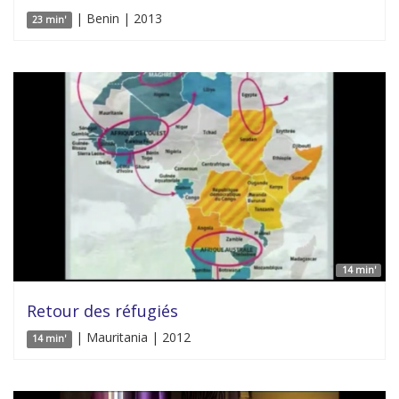
| Benin | 2013
23 min'
14 min'
Retour des réfugiés
| Mauritania | 2012
14 min'