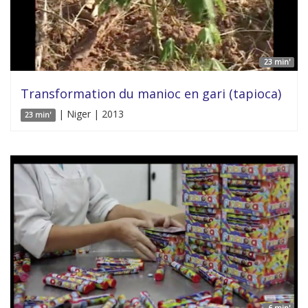
23 min'
Transformation du manioc en gari (tapioca)
| Niger | 2013
23 min'
6 min'