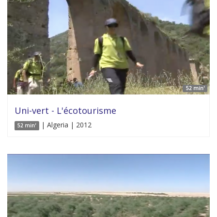
52 min'
Uni-vert - L'écotourisme
| Algeria | 2012
52 min'