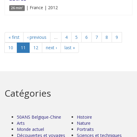
| France | 2012
26 min'
« first
‹ previous
…
4
5
6
7
8
9
10
11
12
next ›
last »
Catégories
50ANS Belgique-Chine
Histoire
Arts
Nature
Monde actuel
Portraits
Découvertes et voyages
Sciences et techniques