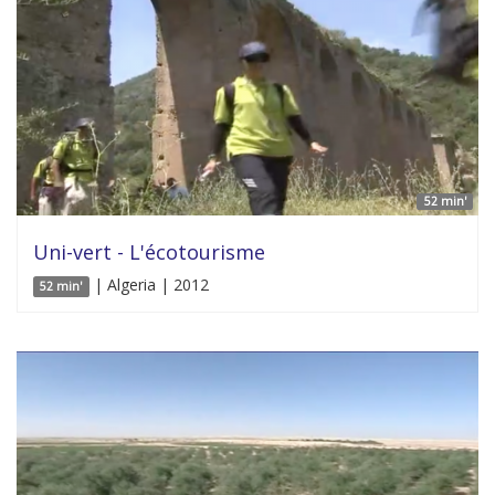
52 min'
Uni-vert - L'écotourisme
| Algeria | 2012
52 min'