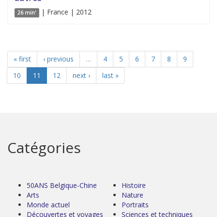
| France | 2012
26 min'
« first
‹ previous
…
4
5
6
7
8
9
10
11
12
next ›
last »
Catégories
50ANS Belgique-Chine
Histoire
Arts
Nature
Monde actuel
Portraits
Découvertes et voyages
Sciences et techniques