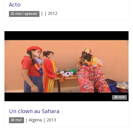
Acto
| | 2012
25 min / episode'
28 min'
Un clown au Sahara
| Algeria | 2013
28 min'