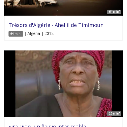
64 min'
Trésors d'Algérie - Ahellil de Timimoun
| Algeria | 2012
64 min'
26 min'
Sira Diop, un fleuve intarissable