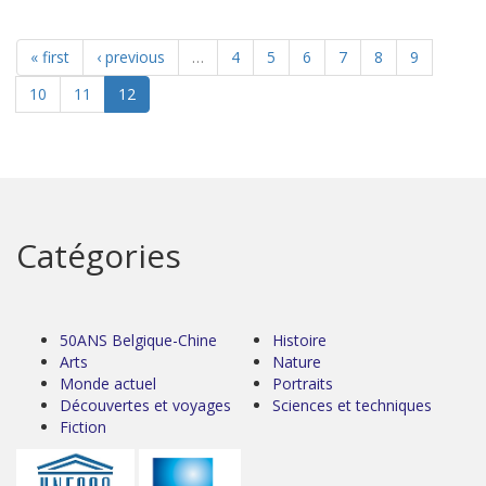
« first
‹ previous
…
4
5
6
7
8
9
10
11
12
Catégories
50ANS Belgique-Chine
Histoire
Arts
Nature
Monde actuel
Portraits
Découvertes et voyages
Sciences et techniques
Fiction