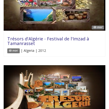
69 min'
Trésors d'Algérie - Festival de l'Imzad à
Tamanrasset
| Algeria | 2012
69 min'