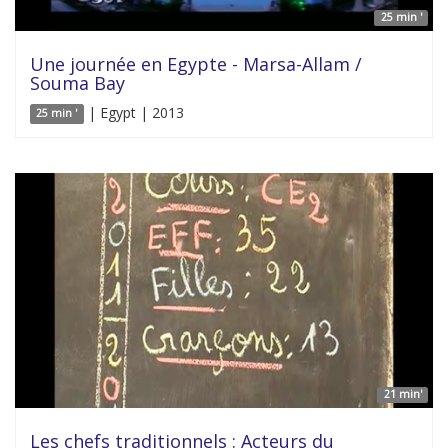
25 min '
Une journée en Egypte - Marsa-Allam /
Souma Bay
| Egypt | 2013
25 min '
21 min'
Les chefs traditionnels : Acteurs du