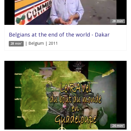
28 min'
Belgians at the end of the world - Dakar
| Belgium | 2011
28 min'
26 min'