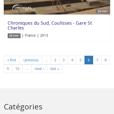
26 min'
Chroniques du Sud, Coulisses - Gare St
Charles
| France | 2013
26 min'
« first
‹ previous
…
2
3
4
5
6
7
8
9
10
…
next ›
last »
Catégories