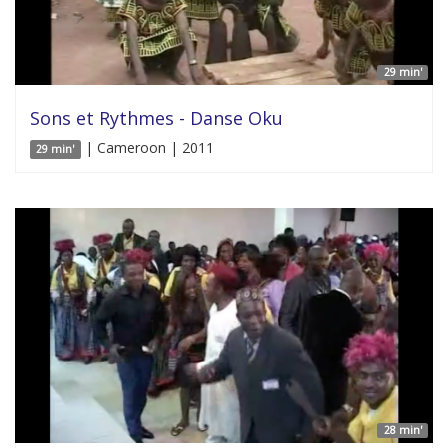
29 min'
Sons et Rythmes - Danse Oku
| Cameroon | 2011
29 min'
28 min'