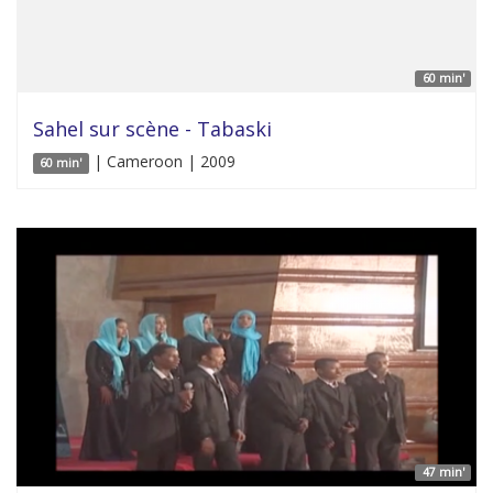
60 min'
Sahel sur scène - Tabaski
| Cameroon | 2009
60 min'
47 min'