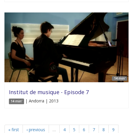
14 min'
Institut de musique - Episode 7
| Andorra | 2013
14 min'
« first
‹ previous
…
4
5
6
7
8
9