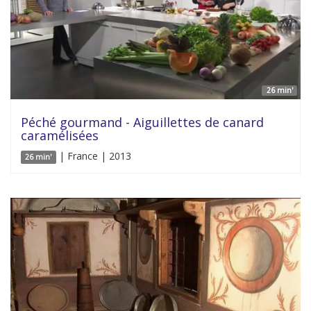
26 min'
Péché gourmand - Aiguillettes de canard
caramélisées
| France | 2013
26 min'