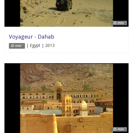
25 min '
Voyageur - Dahab
| Egypt | 2013
25 min '
25 min '