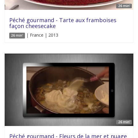
26 min'
Péché gourmand - Tarte aux framboises
façon cheesecake
| France | 2013
26 min'
26 min'
Péché gourmand - Fleurs de la mer et nuage