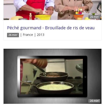
26 min'
Péché gourmand - Brouillade de ris de veau
| France | 2013
26 min'
26 min'