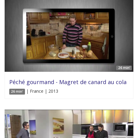
26 min'
Péché gourmand - Magret de canard au cola
| France | 2013
26 min'