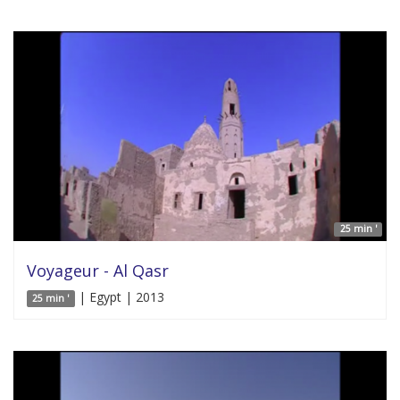
25 min '
Voyageur - Al Qasr
| Egypt | 2013
25 min '