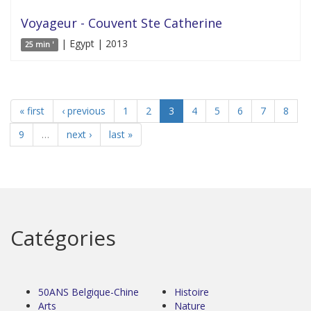
Voyageur - Couvent Ste Catherine
| Egypt | 2013
25 min '
« first
‹ previous
1
2
3
4
5
6
7
8
9
…
next ›
last »
Catégories
50ANS Belgique-Chine
Histoire
Arts
Nature