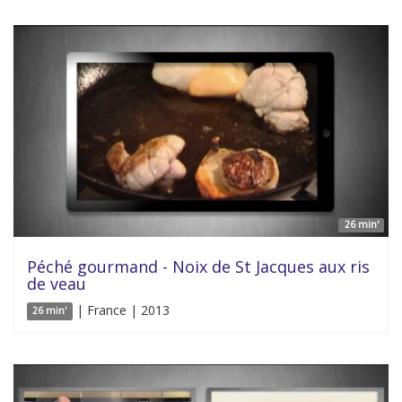
26 min'
Péché gourmand - Noix de St Jacques aux ris
de veau
| France | 2013
26 min'