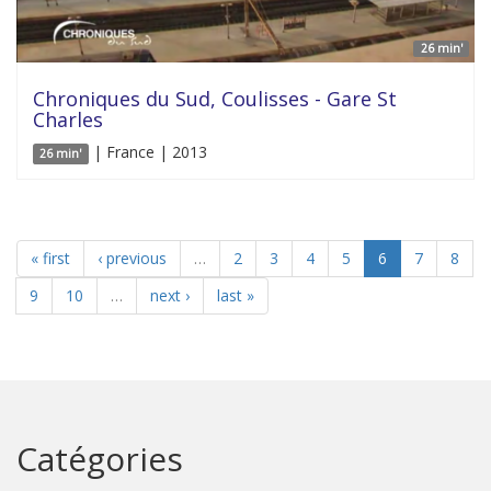
26 min'
Chroniques du Sud, Coulisses - Gare St
Charles
| France | 2013
26 min'
« first
‹ previous
…
2
3
4
5
6
7
8
9
10
…
next ›
last »
Catégories