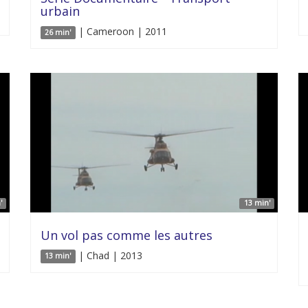
urbain
| Cameroon | 2011
26 min'
'
13 min'
Un vol pas comme les autres
| Chad | 2013
13 min'