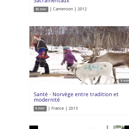
Sacramentaux
| Cameroon | 2012
30 min'
9 min
Santé - Norvège entre tradition et
modernité
| France | 2013
9 min'