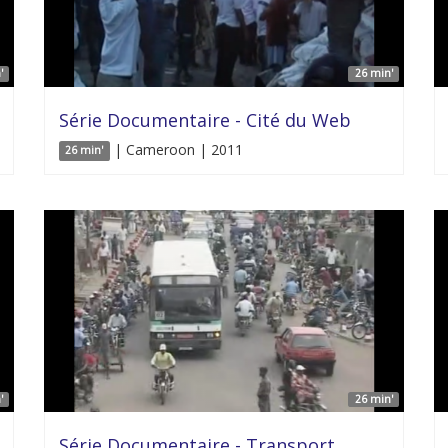
'
26 min'
Série Documentaire - Cité du Web
| Cameroon | 2011
26 min'
'
26 min'
Série Documentaire - Transport