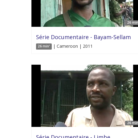
26 min
Série Documentaire - Bayam-Sellam
| Cameroon | 2011
26 min'
26 min
Série Documentaire - Limbe