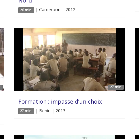
Nord
| Cameroon | 2012
26 min'
'
27 min'
Formation : impasse d'un choix
| Benin | 2013
27 min'