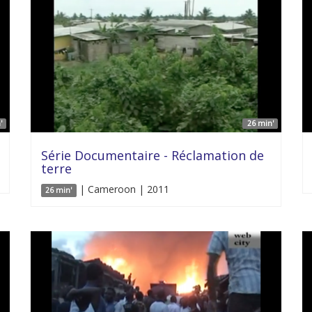
'
26 min'
Série Documentaire - Réclamation de
terre
| Cameroon | 2011
26 min'