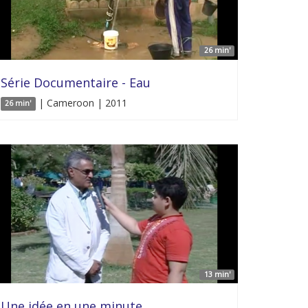
26 min'
Série Documentaire - Eau
| Cameroon | 2011
26 min'
13 min'
Une idée en une minute