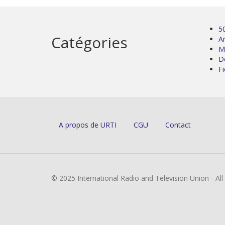
5
Catégories
Ar
M
D
Fi
A propos de URTI
CGU
Contact
© 2025 International Radio and Television Union - Al