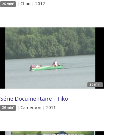
| Chad | 2012
26 min'
26 min'
Série Documentaire - Tiko
| Cameroon | 2011
26 min'