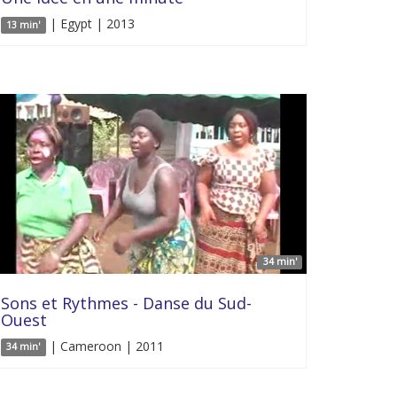
| Egypt | 2013
13 min'
34 min'
Sons et Rythmes - Danse du Sud-
Ouest
| Cameroon | 2011
34 min'