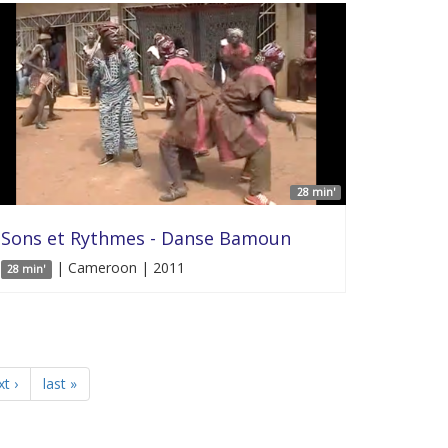
28 min'
Sons et Rythmes - Danse Bamoun
| Cameroon | 2011
28 min'
t ›
last »