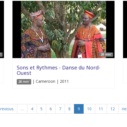
'
28 min'
Sons et Rythmes - Danse du Nord-
Ouest
| Cameroon | 2011
28 min'
previous
…
4
5
6
7
8
9
10
11
12
nex