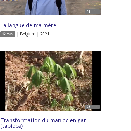
12 min'
La langue de ma mère
| Belgium | 2021
12 min'
23 min'
Transformation du manioc en gari
(tapioca)