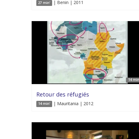
| Benin | 2011
27 min'
14 min
Retour des réfugiés
| Mauritania | 2012
14 min'