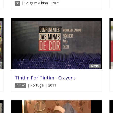
| Belgium-China | 2021
5'
'
6 min'
Tintim Por Tintim - Crayons
| Portugal | 2011
6 min'