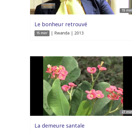
15 min
Le bonheur retrouvé
| Rwanda | 2013
15 min'
27 min
La demeure santale