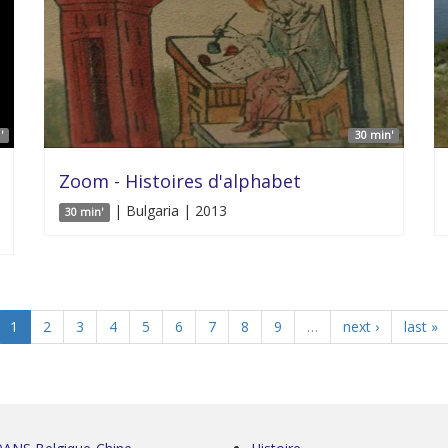
'
30 min'
Zoom - Histoires d'alphabet
| Bulgaria | 2013
30 min'
1
2
3
4
5
6
7
8
9
…
next ›
last »