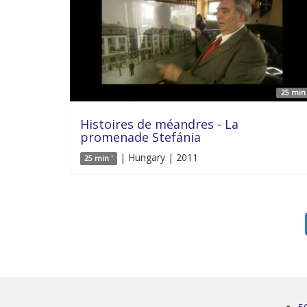
25 min 
Histoires de méandres - La
promenade Stefánia
| Hungary | 2011
25 min '