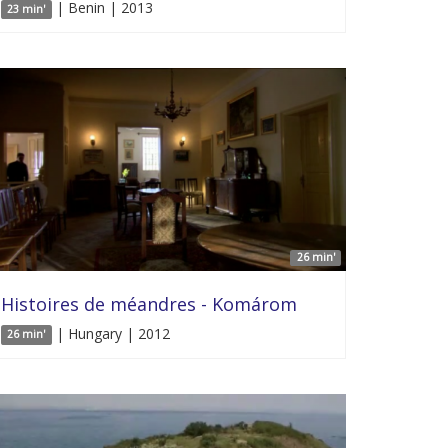
| Benin | 2013
23 min'
26 min'
Histoires de méandres - Komárom
| Hungary | 2012
26 min'