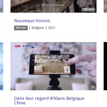
'
100 min'
Nouveaux Voisins
| Belgium | 2021
100 min'
'
5'
Dans leur regard #50ans Belgique-
Chine