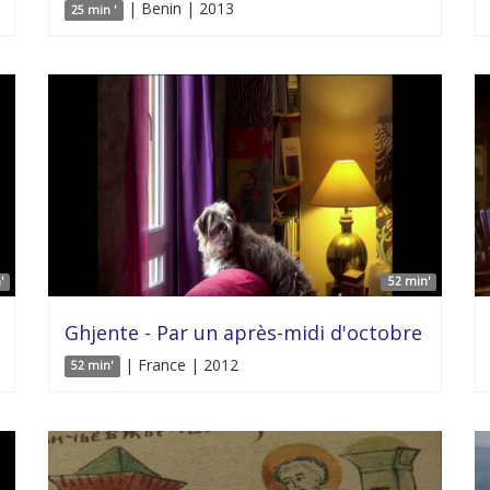
| Benin | 2013
25 min '
'
52 min'
Ghjente - Par un après-midi d'octobre
| France | 2012
52 min'