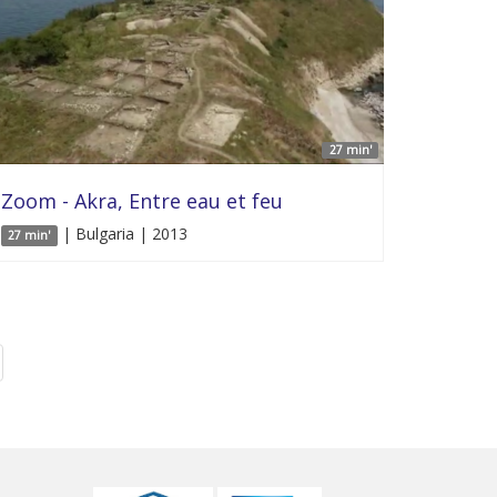
27 min'
Zoom - Akra, Entre eau et feu
| Bulgaria | 2013
27 min'