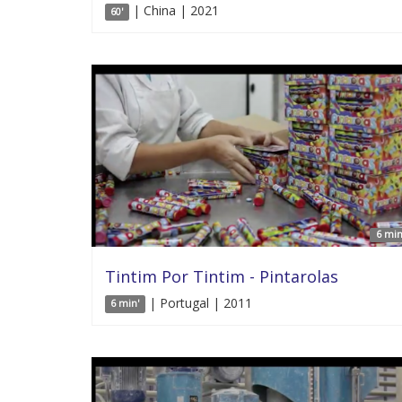
| China | 2021
60'
6 min
Tintim Por Tintim - Pintarolas
| Portugal | 2011
6 min'