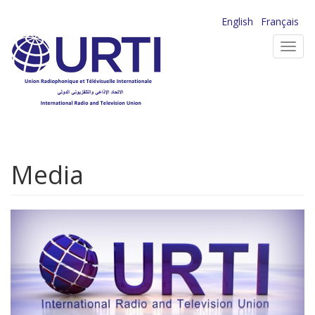
Aller
English
Français
au
Toggl
contenu
navig
principal
Media