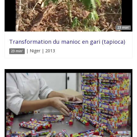
23 min'
Transformation du manioc en gari (tapioca)
| Niger | 2013
23 min'
6 min'