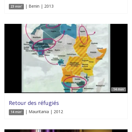
| Benin | 2013
23 min'
14 min'
Retour des réfugiés
| Mauritania | 2012
14 min'