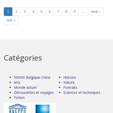
1
2
3
4
5
6
7
8
9
…
next ›
last »
Catégories
50ANS Belgique-Chine
Histoire
Arts
Nature
Monde actuel
Portraits
Découvertes et voyages
Sciences et techniques
Fiction