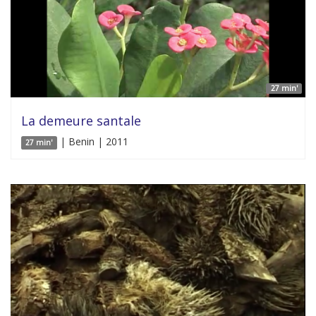
27 min'
La demeure santale
| Benin | 2011
27 min'