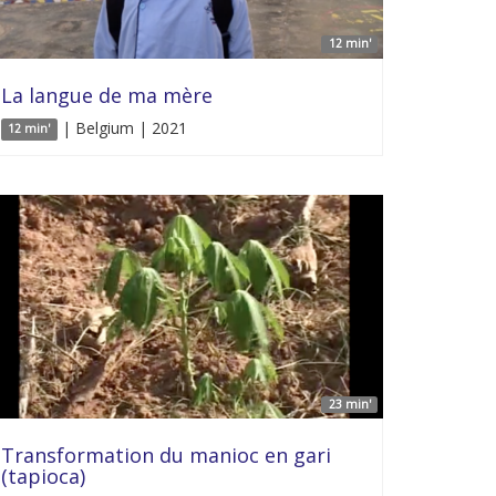
12 min'
La langue de ma mère
| Belgium | 2021
12 min'
23 min'
Transformation du manioc en gari
(tapioca)