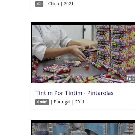
| China | 2021
60'
6 min
Tintim Por Tintim - Pintarolas
| Portugal | 2011
6 min'