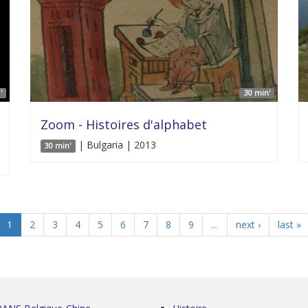
'
30 min'
Zoom - Histoires d'alphabet
| Bulgaria | 2013
30 min'
1
2
3
4
5
6
7
8
9
…
next ›
last »