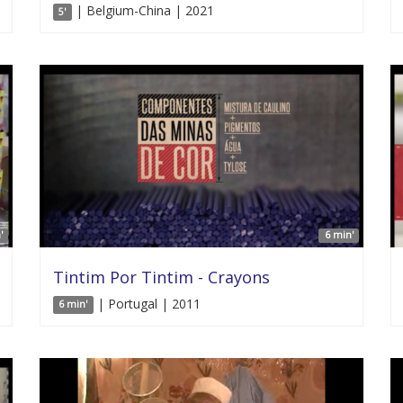
| Belgium-China | 2021
5'
'
6 min'
Tintim Por Tintim - Crayons
| Portugal | 2011
6 min'