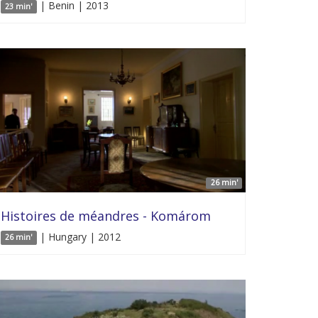
| Benin | 2013
23 min'
26 min'
Histoires de méandres - Komárom
| Hungary | 2012
26 min'