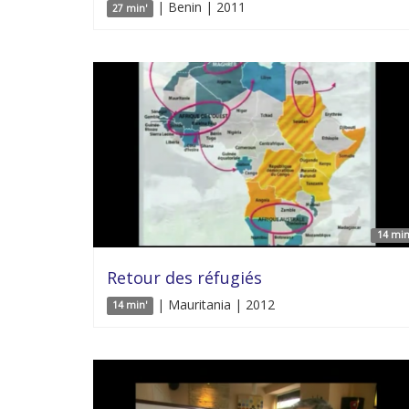
| Benin | 2011
27 min'
14 min
Retour des réfugiés
| Mauritania | 2012
14 min'