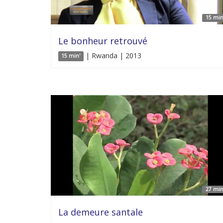
15 min
Le bonheur retrouvé
| Rwanda | 2013
15 min'
27 min
La demeure santale