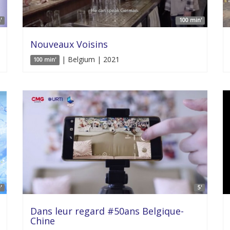
'
100 min'
Nouveaux Voisins
| Belgium | 2021
100 min'
'
5'
Dans leur regard #50ans Belgique-
Chine