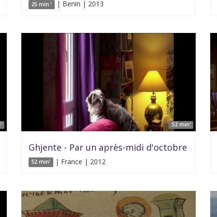
| Benin | 2013
25 min '
'
52 min'
Ghjente - Par un après-midi d'octobre
| France | 2012
52 min'