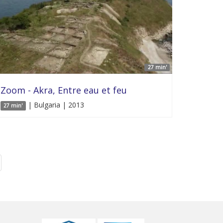
27 min'
Zoom - Akra, Entre eau et feu
| Bulgaria | 2013
27 min'