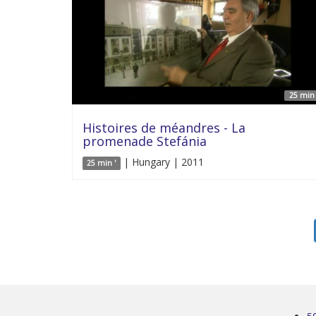
25 min 
Histoires de méandres - La
promenade Stefánia
| Hungary | 2011
25 min '