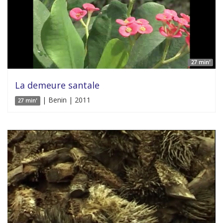
27 min'
La demeure santale
| Benin | 2011
27 min'