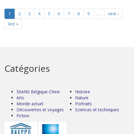
1
2
3
4
5
6
7
8
9
…
next ›
last »
Catégories
50ANS Belgique-Chine
Histoire
Arts
Nature
Monde actuel
Portraits
Découvertes et voyages
Sciences et techniques
Fiction