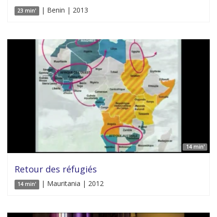
| Benin | 2013
23 min'
14 min'
Retour des réfugiés
| Mauritania | 2012
14 min'