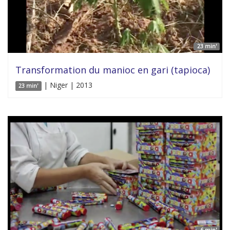
23 min'
Transformation du manioc en gari (tapioca)
| Niger | 2013
23 min'
6 min'