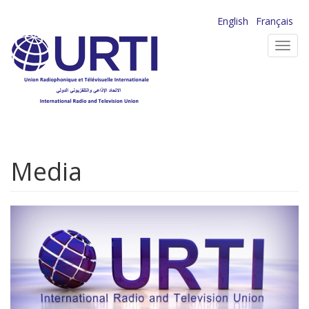
Aller
English
Français
au
Toggl
contenu
navig
principal
Media