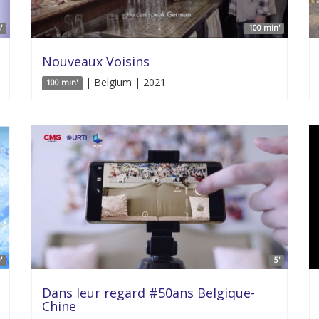
'
100 min'
Nouveaux Voisins
| Belgium | 2021
100 min'
'
5'
Dans leur regard #50ans Belgique-
Chine