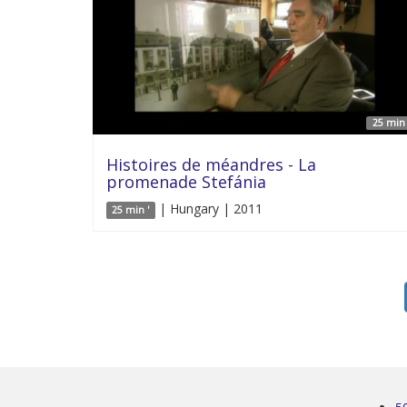
25 min 
Histoires de méandres - La
promenade Stefánia
| Hungary | 2011
25 min '