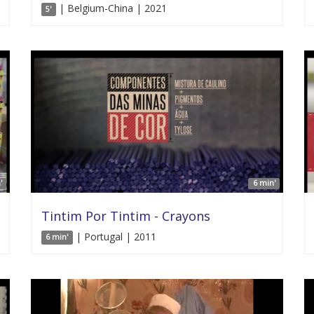
| Belgium-China | 2021
5'
'
6 min'
Tintim Por Tintim - Crayons
| Portugal | 2011
6 min'