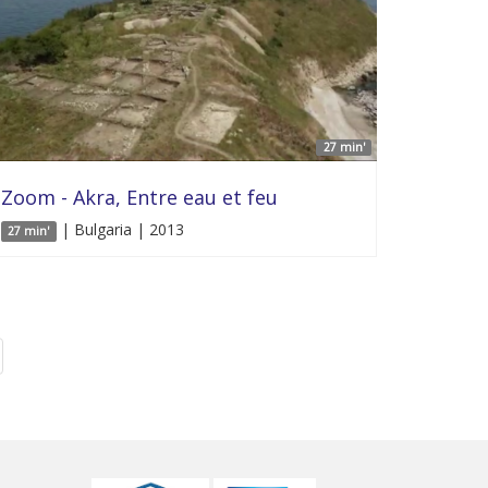
27 min'
Zoom - Akra, Entre eau et feu
| Bulgaria | 2013
27 min'