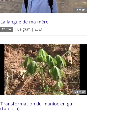
12 min'
La langue de ma mère
| Belgium | 2021
12 min'
23 min'
Transformation du manioc en gari
(tapioca)