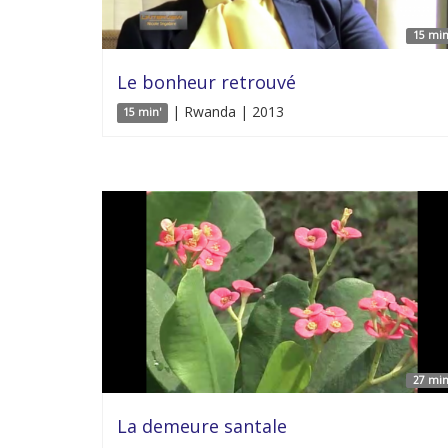
15 min
Le bonheur retrouvé
| Rwanda | 2013
15 min'
27 min
La demeure santale