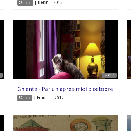
| Benin | 2013
25 min '
'
52 min'
Ghjente - Par un après-midi d'octobre
| France | 2012
52 min'