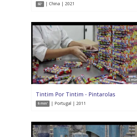
| China | 2021
60'
6 min
Tintim Por Tintim - Pintarolas
| Portugal | 2011
6 min'