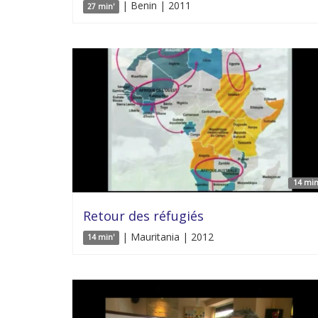
| Benin | 2011
27 min'
14 min
Retour des réfugiés
| Mauritania | 2012
14 min'