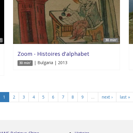
'
30 min'
Zoom - Histoires d'alphabet
| Bulgaria | 2013
30 min'
1
2
3
4
5
6
7
8
9
…
next ›
last »