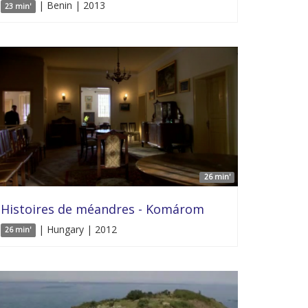
| Benin | 2013
23 min'
26 min'
Histoires de méandres - Komárom
| Hungary | 2012
26 min'