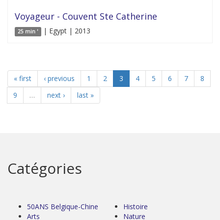
Voyageur - Couvent Ste Catherine
| Egypt | 2013
25 min '
« first
‹ previous
1
2
3
4
5
6
7
8
9
…
next ›
last »
Catégories
50ANS Belgique-Chine
Histoire
Arts
Nature