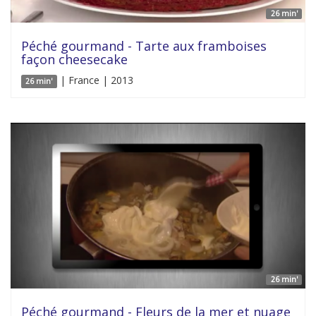
26 min'
Péché gourmand - Tarte aux framboises
façon cheesecake
| France | 2013
26 min'
26 min'
Péché gourmand - Fleurs de la mer et nuage