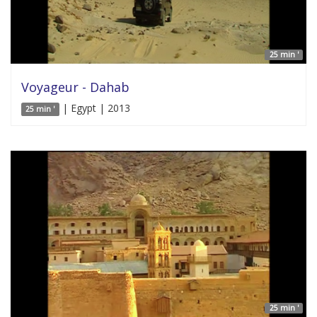
25 min '
Voyageur - Dahab
| Egypt | 2013
25 min '
25 min '