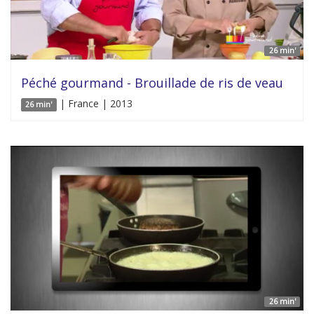
26 min'
Péché gourmand - Brouillade de ris de veau
| France | 2013
26 min'
26 min'