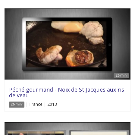
26 min'
Péché gourmand - Noix de St Jacques aux ris
de veau
| France | 2013
26 min'