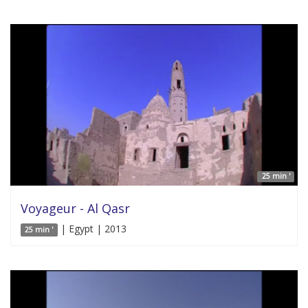
25 min '
Voyageur - Al Qasr
| Egypt | 2013
25 min '