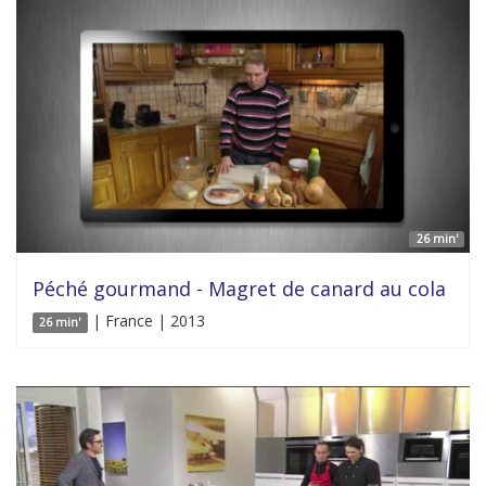
26 min'
Péché gourmand - Magret de canard au cola
| France | 2013
26 min'