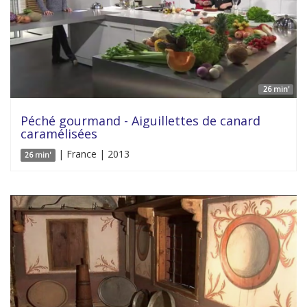
26 min'
Péché gourmand - Aiguillettes de canard
caramélisées
| France | 2013
26 min'