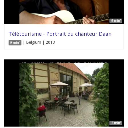
9 min'
Télétourisme - Portrait du chanteur Daan
| Belgium | 2013
9 min'
6 min'