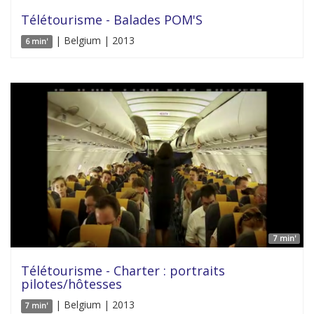
Télétourisme - Balades POM'S
| Belgium | 2013
6 min'
7 min'
Télétourisme - Charter : portraits
pilotes/hôtesses
| Belgium | 2013
7 min'