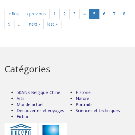
« first
‹ previous
1
2
3
4
5
6
7
8
9
…
next ›
last »
Catégories
50ANS Belgique-Chine
Histoire
Arts
Nature
Monde actuel
Portraits
Découvertes et voyages
Sciences et techniques
Fiction