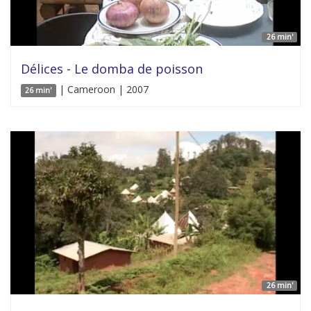
26 min'
Délices - Le domba de poisson
| Cameroon | 2007
26 min'
26 min'