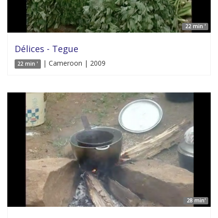
22 min '
Délices - Tegue
| Cameroon | 2009
22 min '
28 min'