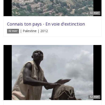
32 min'
Connais ton pays - En voie d'extinction
| Palestine | 2012
32 min'
52 min'