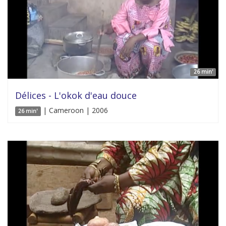
26 min'
Délices - L'okok d'eau douce
| Cameroon | 2006
26 min'