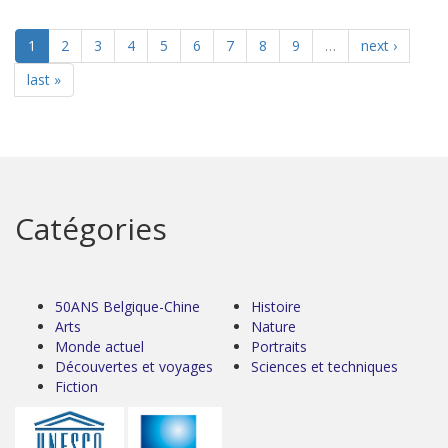
1
2
3
4
5
6
7
8
9
…
next ›
last »
Catégories
50ANS Belgique-Chine
Histoire
Arts
Nature
Monde actuel
Portraits
Découvertes et voyages
Sciences et techniques
Fiction