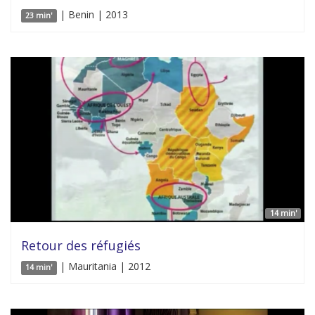
| Benin | 2013
23 min'
14 min'
Retour des réfugiés
| Mauritania | 2012
14 min'