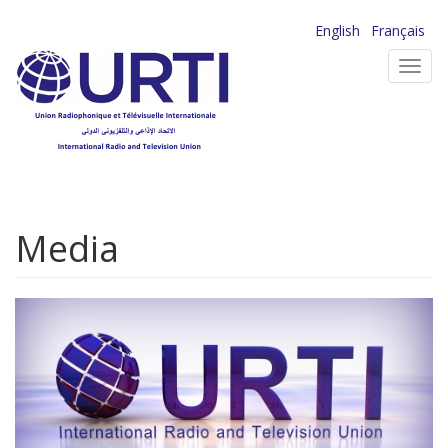
Aller
English
Français
au
Toggl
contenu
navig
principal
Media