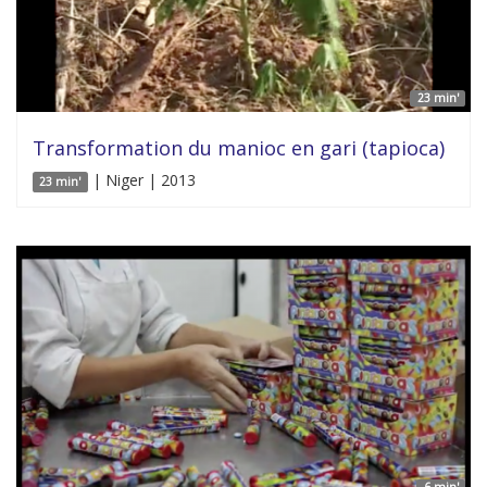
23 min'
Transformation du manioc en gari (tapioca)
| Niger | 2013
23 min'
6 min'