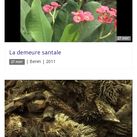
27 min'
La demeure santale
| Benin | 2011
27 min'