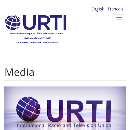
Aller
English
Français
au
Toggl
contenu
navig
principal
Media