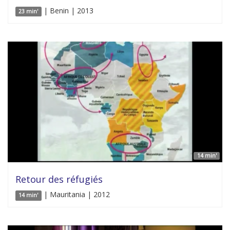
| Benin | 2013
23 min'
14 min'
Retour des réfugiés
| Mauritania | 2012
14 min'