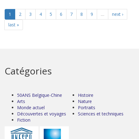
1
2
3
4
5
6
7
8
9
…
next ›
last »
Catégories
50ANS Belgique-Chine
Histoire
Arts
Nature
Monde actuel
Portraits
Découvertes et voyages
Sciences et techniques
Fiction