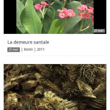
27 min'
La demeure santale
| Benin | 2011
27 min'