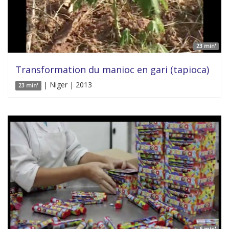
23 min'
Transformation du manioc en gari (tapioca)
| Niger | 2013
23 min'
6 min'